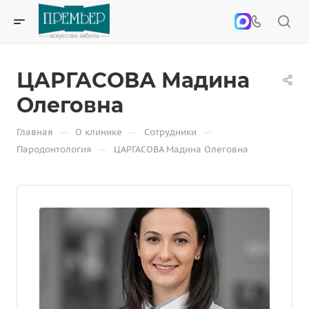
ЦАРГАСОВА Мадина
Олеговна
—
—
—
Главная
О клинике
Сотрудники
—
Пародонтология
ЦАРГАСОВА Мадина Олеговна