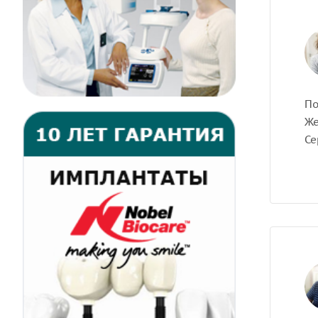
По
Же
Се