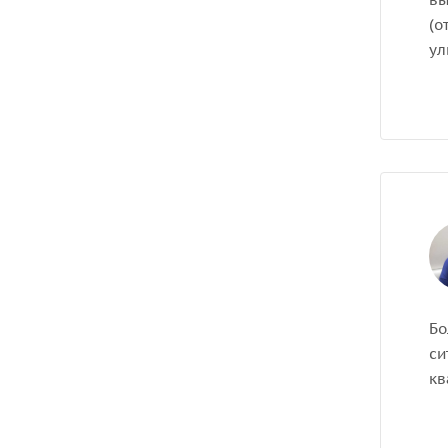
(о
ул
Бо
си
кв