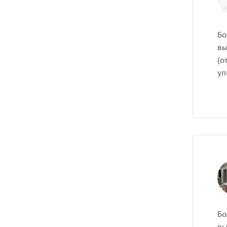
Бо
вы
(о
ул
Бо
вы