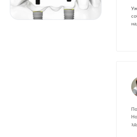
Уж
со
на
По
Но
зд