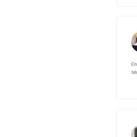
Сп
зд