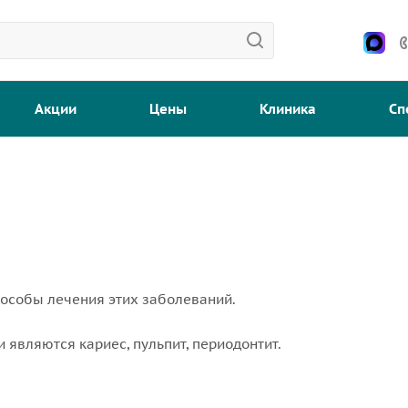
Акции
Цены
Клиника
Сп
пособы лечения этих заболеваний.
являются кариес, пульпит, периодонтит.