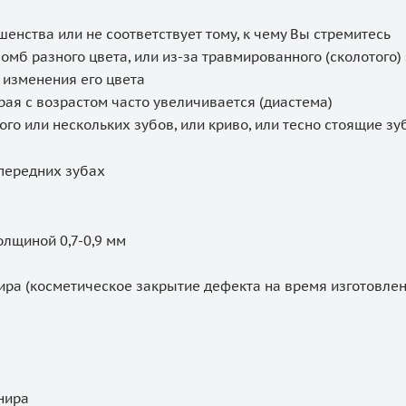
енства или не соответствует тому, к чему Вы стремитесь
омб разного цвета, или из-за травмированного (сколотого)
а изменения его цвета
рая с возрастом часто увеличивается (диастема)
го или нескольких зубов, или криво, или тесно стоящие зу
 передних зубах
лщиной 0,7-0,9 мм
ира (косметическое закрытие дефекта на время изготовлен
нира