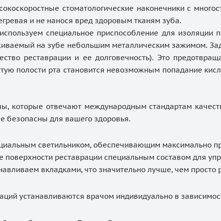
сокоскоростные стоматологические наконечники с много
егревая и не нанося вред здоровым тканям зуба.
используем специальное приспособление для изоляции по
рживаемый на зубе небольшим металлическим зажимом. За
ество реставрации и ее долговечность). Это предотвращ
истую полости рта становится невозможным попадание кис
, которые отвечают международным стандартам качеств
кже безопасны для вашего здоровья.
ециальным светильником, обеспечивающим максимально пр
 поверхности реставрации специальным составом для упр
авливаем вкладками, что значительно лучше, чем просто 
аций устанавливаются врачом индивидуально в зависимости