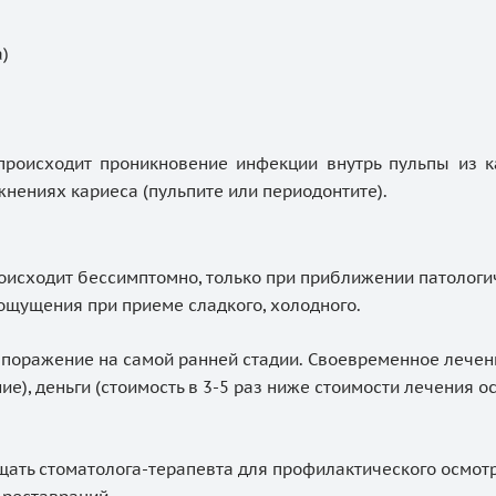
а)
 происходит проникновение инфекции внутрь пульпы из к
жнениях кариеса (пульпите или периодонтите).
оисходит бессимптомно, только при приближении патологич
щущения при приеме сладкого, холодного.
 поражение на самой ранней стадии. Своевременное лечен
е), деньги (стоимость в 3-5 раз ниже стоимости лечения о
щать стоматолога-терапевта для профилактического осмотра