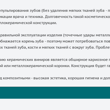
пульпирования зубов (без удаления мягких тканей зуба - п
кации врача и техника. Долговечность такой косметическ
аллокерамической конструкции.
правильной эксплуатации изделия (точечные удары металл
обнажается корень зуба - поэтому может потребоваться по
каней зуба, кости и мягких тканей с вокруг зуба. Проблем
ию керамических виниров является обширное кариозное п
й или металлокерамической коронки. Конструкция будет г
композитными - высокая эстетика, хорошая гигиена и дол